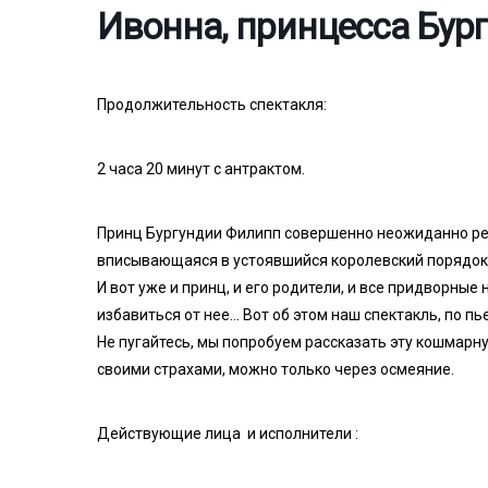
Ивонна, принцесса Бур
Продолжительность спектакля:
2 часа 20 минут с антрактом.
Принц Бургундии Филипп совершенно неожиданно ре
вписывающаяся в устоявшийся королевский порядо
И вот уже и принц, и его родители, и все придворны
избавиться от нее… Вот об этом наш спектакль, по п
Не пугайтесь, мы попробуем рассказать эту кошмарну
своими страхами, можно только через осмеяние.
Действующие лица и исполнители :