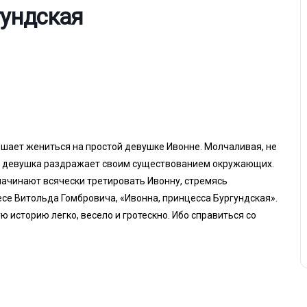
гундская
шает жениться на простой девушке Ивонне. Молчаливая, не
к девушка раздражает своим существованием окружающих.
е начинают всячески третировать Ивонну, стремясь
ьесе Витольда Гомбровича, «Ивонна, принцесса Бургундская».
ю историю легко, весело и гротескно. Ибо справиться со